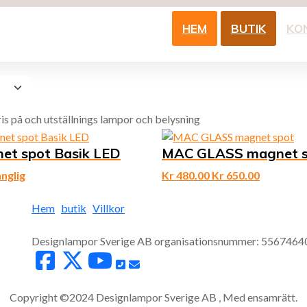
HEM
BUTIK
KO
ris på och utställnings lampor och belysning
et spot Basik LED
MAC GLASS magnet s
änglig
Kr
480.00
Kr
650.00
Hem
butik
Villkor
Designlampor Sverige AB organisationsnummer: 5567464
Copyright ©2024 Designlampor Sverige AB , Med ensamrätt.